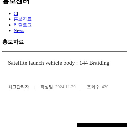
홍보센터
CI
홍보자료
카탈로그
News
홍보자료
Satellite launch vehicle body : 144 Braiding
최고관리자
작성일
2024.11.20
조회수
420