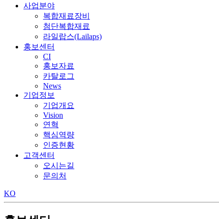
사업분야
복합재료장비
첨단복합재료
라일랍스(Lailaps)
홍보센터
CI
홍보자료
카탈로그
News
기업정보
기업개요
Vision
연혁
핵심역량
인증현황
고객센터
오시는길
문의처
KO